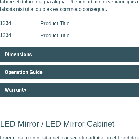
labore et dolore magna aliqua. Ut enim ad minim veniam, quis n
laboris nisi ut aliquip ex ea commodo consequat.
1234
Product Title
1234
Product Title
Dimensions
Operation Guide
Warranty
LED Mirror / LED Mirror Cabinet
Lorem ipsum dolor sit amet, consectetur adipiscing elit, sed do